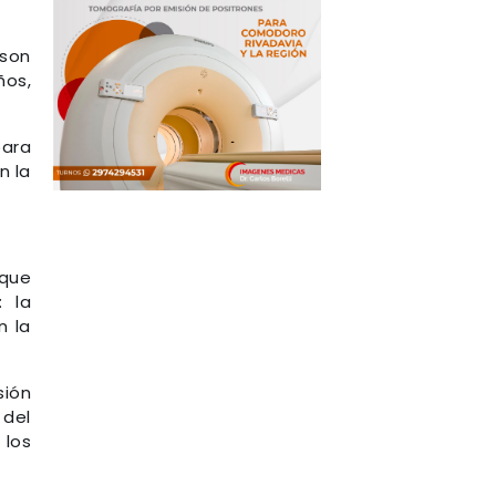
 son
ños,
para
n la
 que
: la
n la
sión
 del
 los