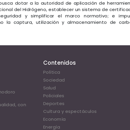
busca dotar a la autoridad de aplicación de herramie
cional del Hidrógeno, establecer un sistema de certifica
seguridad y simplificar el marco normativo; e impu
o la captura, utilización y almacenamiento de car
Contenidos
Política
Sociedad
Salud
omodoro
Policiales
Deportes
ualidad, con
Cultura y espectáculos
Economía
Energía