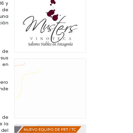
06 y
n de
 una
ción
a de
 sus
a en
pero
onde
s de
e la
 del