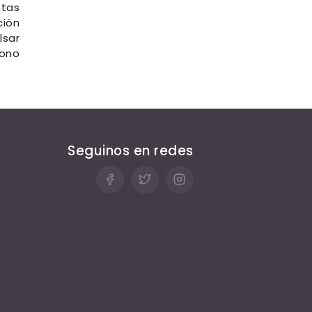
ntas
ción
lsar
bono
Seguinos en redes