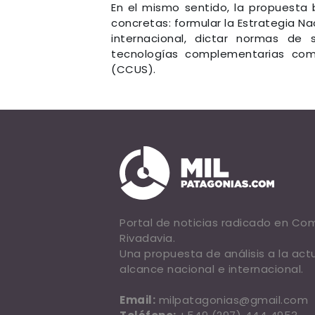
En el mismo sentido, la propuesta 
concretas: formular la Estrategia Na
internacional, dictar normas de 
tecnologías complementarias com
(CCUS).
Portal de noticias radicado en C
Rivadavia.
Una propuesta de análisis a la act
alcance nacional e internacional.
Email:
milpatagonias@gmail.com