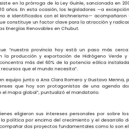
iste en la prórroga de la Ley Guinle, sancionada en 20
10 años. En esta ocasión, los legisladores —a excepció
smo e identificados con el kirchnerismo— acompañaron
ue constituye un factor clave para la atracción y radica
las Energías Renovables en Chubut.
 que “nuestra provincia hoy está un paso más cerc
n la producción y exportación de Hidrógeno Verde y
concentra más del 60% de la potencia eólica instalad
os recursos que el mundo necesita”.
o en equipo junto a Ana Clara Romero y Gustavo Menna, 
tenses que hoy son protagonistas de una agenda d
el mapa global”, puntualizó el mandatario.
uienes eligieron sus intereses personales por sobre lo
la política por encima del crecimiento y el desarrollo d
o acompañar dos proyectos fundamentales como lo son el