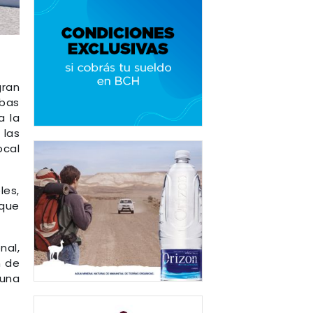
gran
mbas
a la
 las
ocal
les,
 que
nal,
n de
 una