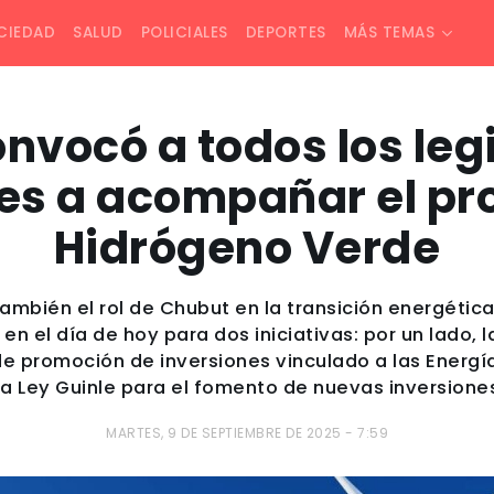
CIEDAD
SALUD
POLICIALES
DEPORTES
MÁS TEMAS
onvocó a todos los leg
es a acompañar el pr
Hidrógeno Verde
mbién el rol de Chubut en la transición energética 
en el día de hoy para dos iniciativas: por un lado, 
e promoción de inversiones vinculado a las Energía
 la Ley Guinle para el fomento de nuevas inversiones
MARTES, 9 DE SEPTIEMBRE DE 2025 - 7:59