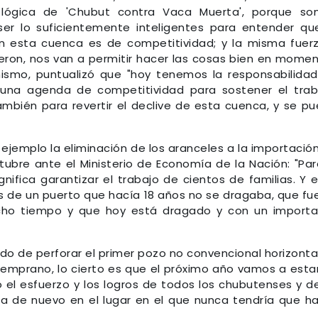
lógica de 'Chubut contra Vaca Muerta', porque so
r lo suficientemente inteligentes para entender qu
n esta cuenca es de competitividad; y la misma fuer
eron, nos van a permitir hacer las cosas bien en mome
ismo, puntualizó que "hoy tenemos la responsabilida
 una agenda de competitividad para sostener el trab
bién para revertir el declive de esta cuenca, y se p
 ejemplo la eliminación de los aranceles a la importació
tubre ante el Ministerio de Economía de la Nación: "Pa
gnifica garantizar el trabajo de cientos de familias. Y 
s de un puerto que hacía 18 años no se dragaba, que fu
cho tiempo y que hoy está dragado y con un import
o de perforar el primer pozo no convencional horizonta
s temprano, lo cierto es que el próximo año vamos a esta
l esfuerzo y los logros de todos los chubutenses y d
ca de nuevo en el lugar en el que nunca tendría que h