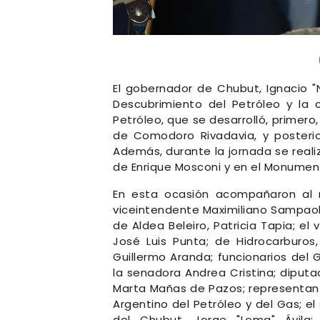
El gobernador de Chubut, Ignacio "N
Descubrimiento del Petróleo y la c
Petróleo, que se desarrolló, primero
de Comodoro Rivadavia, y posterio
Además, durante la jornada se realiz
de Enrique Mosconi y en el Monumen
En esta ocasión acompañaron al ma
viceintendente Maximiliano Sampaoli;
de Aldea Beleiro, Patricia Tapia; e
José Luis Punta; de Hidrocarburos
Guillermo Aranda; funcionarios del 
la senadora Andrea Cristina; diputa
Marta Mañas de Pazos; representant
Argentino del Petróleo y del Gas; el
del Chubut, Jorge "Loma" Ávila;