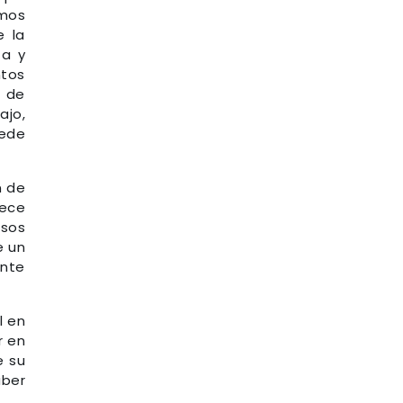
mos
e la
za y
ntos
d de
ajo,
uede
n de
rece
esos
e un
ante
l en
r en
e su
aber