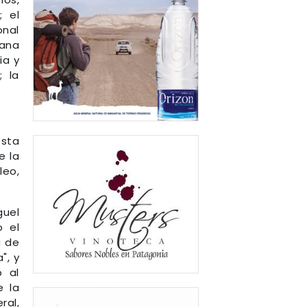
; el
onal
iana
ia y
; la
esta
e la
leo,
guel
o el
a de
", y
o al
e la
ral,