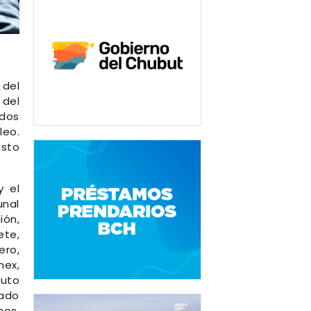
 del
 del
ados
leo.
usto
y el
unal
ión,
ete,
ero,
mex,
tuto
vado
nos,