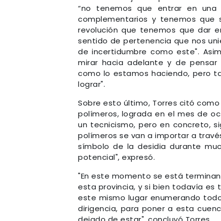
“no tenemos que entrar en una 
complementarios y tenemos que se
revolución que tenemos que dar e
sentido de pertenencia que nos uni
de incertidumbre como este". Asim
mirar hacia adelante y de pensar
como lo estamos haciendo, pero tam
lograr".
Sobre esto último, Torres citó como
polímeros, lograda en el mes de oc
un tecnicismo, pero en concreto, si
polímeros se van a importar a travé
símbolo de la desidia durante mu
potencial", expresó.
"En este momento se está terminand
esta provincia, y si bien todavía e
este mismo lugar enumerando todo e
dirigencia, para poner a esta cuen
dejado de estar", concluyó Torres.