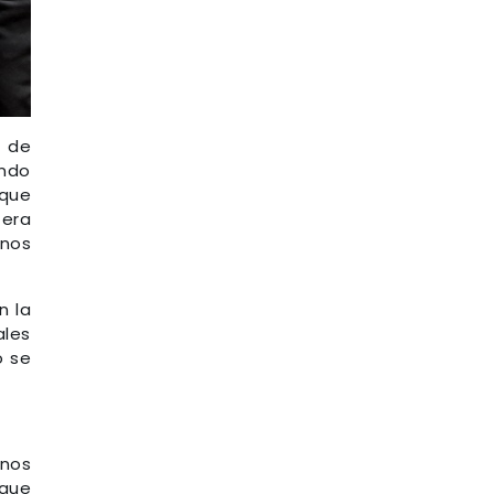
o de
ando
 que
 era
 nos
n la
ales
o se
 nos
 que