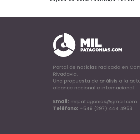
Portal de noticias radicado en C
Rivadavia.
Una propuesta de análisis a la act
alcance nacional e internacional.
Email:
milpatagonias@gmail.com
Teléfono:
+549 (297) 444 4953