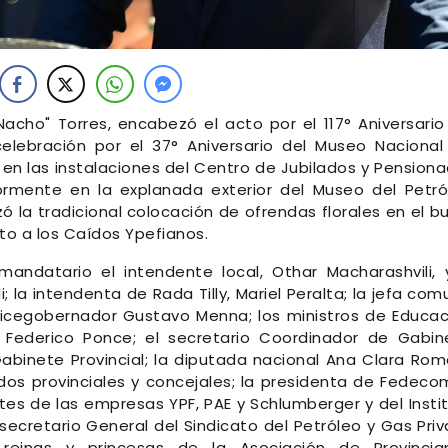
acho" Torres, encabezó el acto por el 117° Aniversario
elebración por el 37° Aniversario del Museo Nacional
, en las instalaciones del Centro de Jubilados y Pension
rmente en la explanada exterior del Museo del Petró
ó la tradicional colocación de ofrendas florales en el b
to a los Caídos Ypefianos.
ndatario el intendente local, Othar Macharashvili, 
 la intendenta de Rada Tilly, Mariel Peralta; la jefa com
l vicegobernador Gustavo Menna; los ministros de Educac
, Federico Ponce; el secretario Coordinador de Gabin
Gabinete Provincial; la diputada nacional Ana Clara Rom
dos provinciales y concejales; la presidenta de Fedeco
es de las empresas YPF, PAE y Schlumberger y del Insti
 secretario General del Sindicato del Petróleo y Gas Pri
 reinas y princesas de la Asociación de Provincia