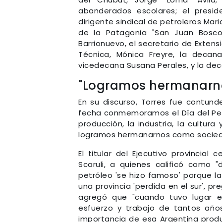
abanderados escolares; el presid
dirigente sindical de petroleros Mari
de la Patagonia "San Juan Bosco",
Barrionuevo, el secretario de Extensi
Técnica, Mónica Freyre, la decan
vicedecana Susana Perales, y la de
"Logramos hermanarn
En su discurso, Torres fue contun
fecha conmemoramos el Día del Pet
producción, la industria, la cultura 
logramos hermanarnos como socied
El titular del Ejecutivo provincial
Scaruli, a quienes calificó como 
petróleo 'se hizo famoso' porque l
una provincia 'perdida en el sur', 
agregó que "cuando tuvo lugar e
esfuerzo y trabajo de tantos añ
importancia de esa Argentina produc