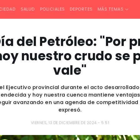
CIEDAD
SALUD
POLICIALES
DEPORTES
MÁS TEMAS
Día del Petróleo: "Por 
oy nuestro crudo se 
vale"
 del Ejecutivo provincial durante el acto desarroll
bendecida y hoy nuestra cuenca mantiene ventajas
eguir avanzando en una agenda de competitividad p
expresó.
VIERNES, 13 DE DICIEMBRE DE 2024 - 5:51