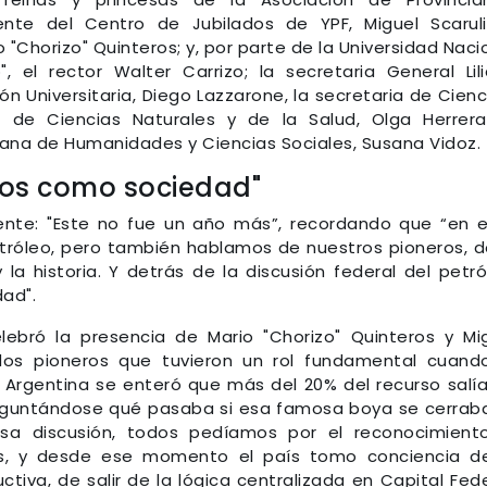
ente del Centro de Jubilados de YPF, Miguel Scaruli
o "Chorizo" Quinteros; y, por parte de la Universidad Naci
 el rector Walter Carrizo; la secretaria General Lil
ón Universitaria, Diego Lazzarone, la secretaria de Cienc
a de Ciencias Naturales y de la Salud, Olga Herrera
cana de Humanidades y Ciencias Sociales, Susana Vidoz.
os como sociedad"
dente: "Este no fue un año más”, recordando que “en 
róleo, pero también hablamos de nuestros pioneros, d
y la historia. Y detrás de la discusión federal del petró
ad".
 celebró la presencia de Mario "Chorizo" Quinteros y Mi
"dos pioneros que tuvieron un rol fundamental cuand
a Argentina se enteró que más del 20% del recurso salí
preguntándose qué pasaba si esa famosa boya se cerraba
sa discusión, todos pedíamos por el reconocimient
os, y desde ese momento el país tomo conciencia d
tiva, de salir de la lógica centralizada en Capital Fede