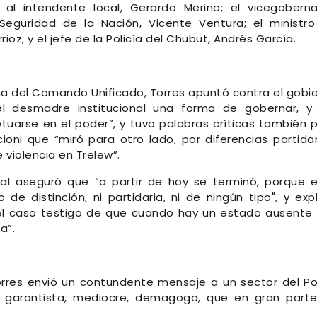
al intendente local, Gerardo Merino; el vicegobern
Seguridad de la Nación, Vicente Ventura; el ministr
rioz; y el jefe de la Policía del Chubut, Andrés García.
a del Comando Unificado, Torres apuntó contra el gobi
el desmadre institucional una forma de gobernar, y
tuarse en el poder”, y tuvo palabras críticas también 
cioni que “miró para otro lado, por diferencias partidar
 violencia en Trelew”.
ial aseguró que “a partir de hoy se terminó, porque 
de distinción, ni partidaria, ni de ningún tipo", y expl
el caso testigo de que cuando hay un estado ausente
a”.
orres envió un contundente mensaje a un sector del P
na garantista, mediocre, demagoga, que en gran part