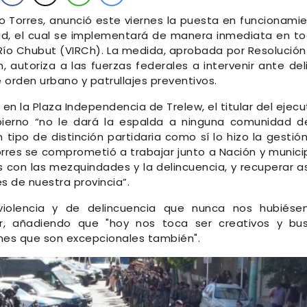
cio Torres, anunció este viernes la puesta en funcionami
d, el cual se implementará de manera inmediata en t
el Río Chubut (VIRCh). La medida, aprobada por Resolución
, autoriza a las fuerzas federales a intervenir ante del
 orden urbano y patrullajes preventivos.
en la Plaza Independencia de Trelew, el titular del ejecu
erno “no le dará la espalda a ninguna comunidad d
 tipo de distinción partidaria como sí lo hizo la gestió
Torres se comprometió a trabajar junto a Nación y munici
 con las mezquindades y la delincuencia, y recuperar as
s de nuestra provincia”.
violencia y de delincuencia que nunca nos hubiés
r, añadiendo que "hoy nos toca ser creativos y bu
ones que son excepcionales también".