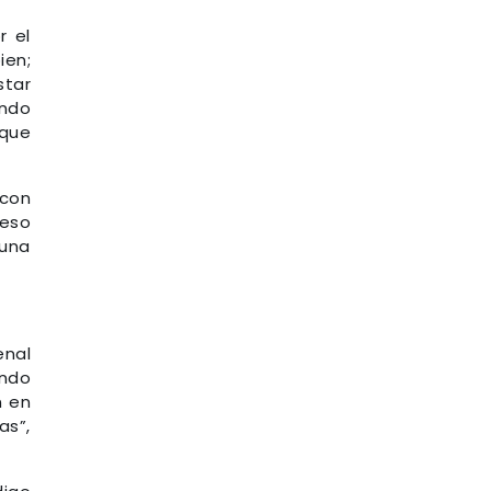
r el
ien;
tar
ando
 que
 con
reso
 una
enal
ando
n en
as”,