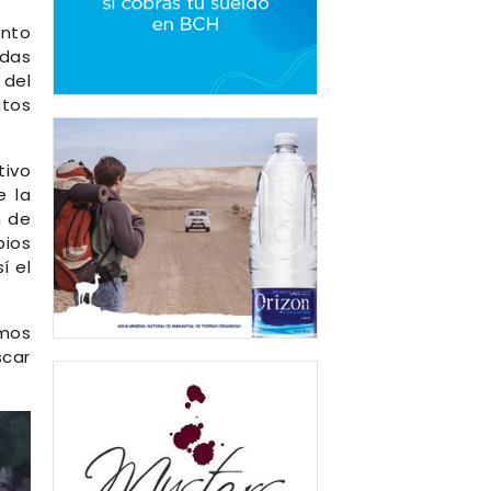
ento
odas
 del
itos
tivo
e la
n de
pios
í el
emos
scar