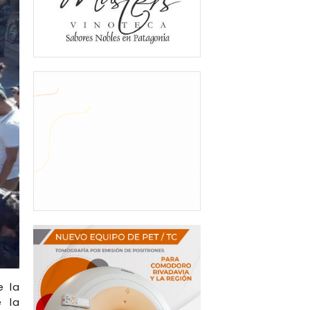
e la
e la