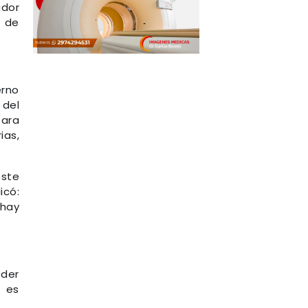
ador
o de
erno
 del
para
ias,
este
icó:
 hay
oder
e es