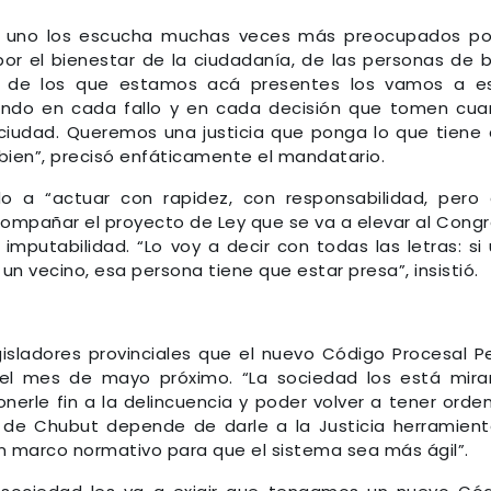
ue uno los escucha muchas veces más preocupados po
or el bienestar de la ciudadanía, de las personas de b
 de los que estamos acá presentes los vamos a es
rando en cada fallo y en cada decisión que tomen cu
ciudad. Queremos una justicia que ponga lo que tiene
bien”, precisó enfáticamente el mandatario.
do a “actuar con rapidez, con responsabilidad, pero
 acompañar el proyecto de Ley que se va a elevar al Cong
imputabilidad. “Lo voy a decir con todas las letras: si
n vecino, esa persona tiene que estar presa”, insistió.
egisladores provinciales que el nuevo Código Procesal P
del mes de mayo próximo. “La sociedad los está mir
erle fin a la delincuencia y poder volver a tener orde
 de Chubut depende de darle a la Justicia herramient
“un marco normativo para que el sistema sea más ágil”.