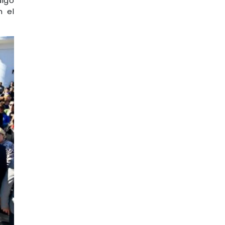
digo
n el