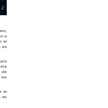
iro,
ra a
r el
, es
 una
este
o de
 las
e el
e es