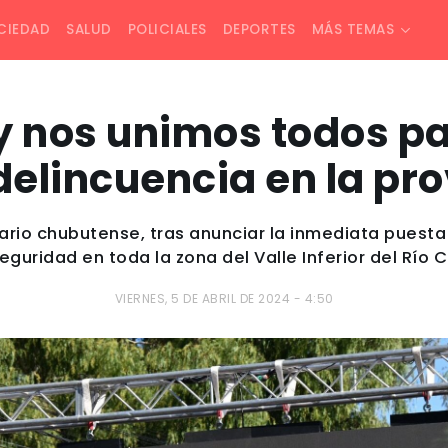
CIEDAD
SALUD
POLICIALES
DEPORTES
MÁS TEMAS
y nos unimos todos p
delincuencia en la pr
tario chubutense, tras anunciar la inmediata pues
eguridad en toda la zona del Valle Inferior del Río 
VIERNES, 5 DE ABRIL DE 2024 - 4:50