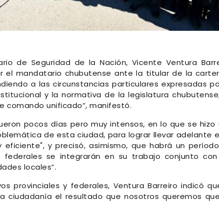
ario de Seguridad de la Nación, Vicente Ventura Barre
r el mandatario chubutense ante la titular de la carte
tendiendo a las circunstancias particulares expresadas po
titucional y la normativa de la legislatura chubutense
ste comando unificado”, manifestó.
“fueron pocos días pero muy intensos, en lo que se hizo
blemática de esta ciudad, para lograr llevar adelante 
eficiente", y precisó, asimismo, que habrá un períod
 federales se integrarán en su trabajo conjunto con
dades locales”.
vos provinciales y federales, Ventura Barreiro indicó qu
 la ciudadanía el resultado que nosotros queremos qu