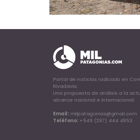
Portal de noticias radicado en C
Rivadavia.
Una propuesta de análisis a la act
alcance nacional e internacional.
Email:
milpatagonias@gmail.com
Teléfono:
+549 (297) 444 4953