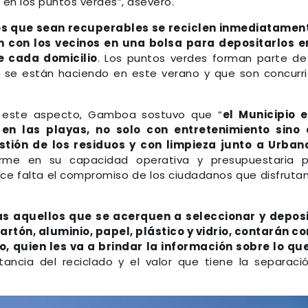
en los puntos verdes”, aseveró.
s que sean recuperables se reciclen inmediatamen
n con los vecinos en una bolsa para depositarlos e
e cada domicilio
. Los puntos verdes forman parte de
 se están haciendo en este verano y que son concurr
n este aspecto, Gamboa sostuvo que “
el Municipio 
en las playas, no solo con entretenimiento sino 
stión de los residuos y con limpieza junto a Urban
norme en su capacidad operativa y presupuestaria 
ace falta el compromiso de los ciudadanos que disfruta
oras aquellos que se acerquen a seleccionar y depos
artón, aluminio, papel, plástico y vidrio, contarán co
, quien les va a brindar la información sobre lo qu
tancia del reciclado y el valor que tiene la separaci