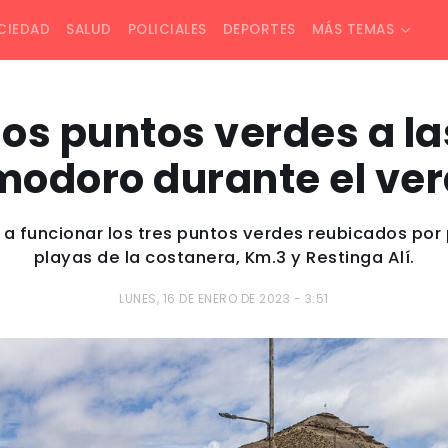
CIEDAD
SALUD
POLICIALES
DEPORTES
MÁS TEMAS
los puntos verdes a la
odoro durante el ve
 funcionar los tres puntos verdes reubicados por 
playas de la costanera, Km.3 y Restinga Alí.
LUNES, 16 DE ENERO DE 2023 - 3:51