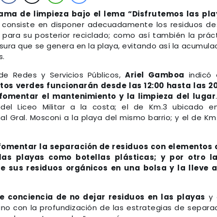
grama de limpieza bajo el lema “Disfrutemos las pl
al consiste en disponer adecuadamente los residuos d
 para su posterior reciclado; como así también la prác
asura que se genera en la playa, evitando así la acumula
s.
 de Redes y Servicios Públicos,
Ariel Gamboa
indicó 
tos verdes funcionarán desde las 12:00 hasta las 2
 fomentar el mantenimiento y la limpieza del lugar
 del Liceo Militar a la costa; el de Km.3 ubicado e
al Gral. Mosconi a la playa del mismo barrio; y el de Km
fomentar la separación de residuos con elementos
s playas como botellas plásticas; y por otro la
e sus residuos orgánicos en una bolsa y la lleve 
e conciencia de no dejar residuos en las playas
y 
no con la profundización de las estrategias de separa