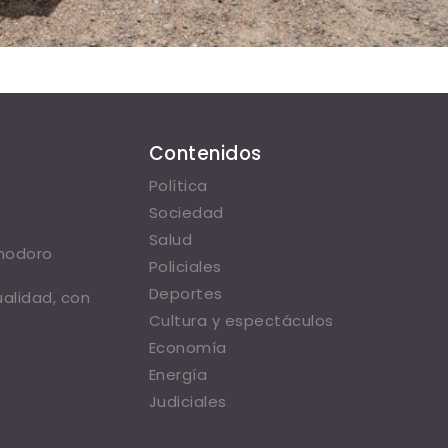
Contenidos
Política
Sociedad
Salud
omodoro
Policiales
Deportes
ualidad, con
Cultura y espectáculos
Economía
Energía
Judiciales