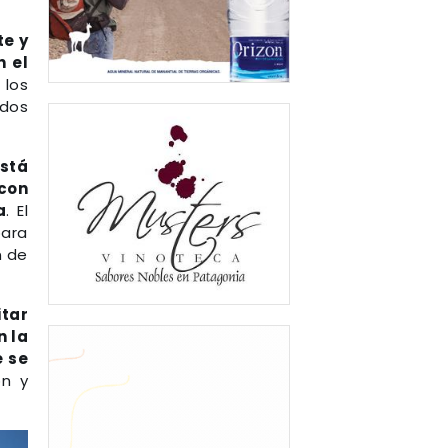
te y
n el
 los
idos
está
con
a
. El
para
n de
itar
n la
e se
ón y