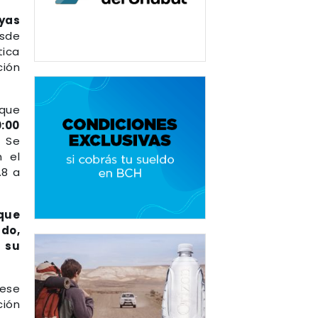
ayas
esde
tica
ción
que
0:00
. Se
n el
.8 a
 que
do,
a su
ese
ción