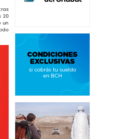
tras
s 20
e un
todo