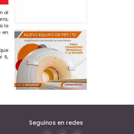
n al
rra,
a la
e en
 que
i 6,
Seguinos en redes