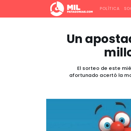
POLÍTICA
SO
Un aposta
mill
El sorteo de este mié
afortunado acertó la mod