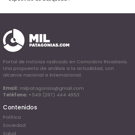
Portal de noticias radicado en Comodoro Rivadavia.
Una propuesta de análisis a la actualidad, con
alcance nacional e internacional.
Email:
milpatagonias@gmail.com
Teléfono:
+549 (297) 444 4953
Contenidos
Política
Sociedad
Salud