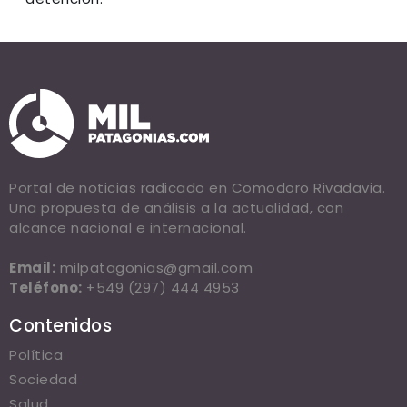
Portal de noticias radicado en Comodoro Rivadavia.
Una propuesta de análisis a la actualidad, con
alcance nacional e internacional.
Email:
milpatagonias@gmail.com
Teléfono:
+549 (297) 444 4953
Contenidos
Política
Sociedad
Salud