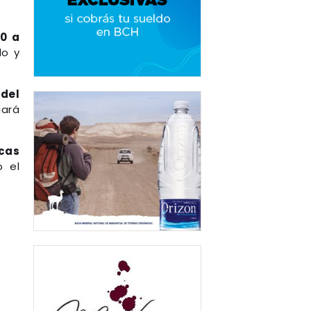
-0 a
do y
 del
gará
cas
 el