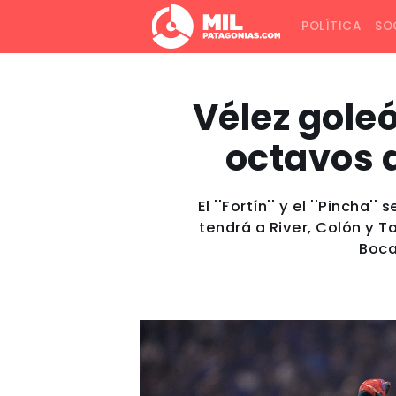
POLÍTICA
SO
Vélez goleó
octavos d
El ''Fortín'' y el ''Pincha
tendrá a River, Colón y T
Boca