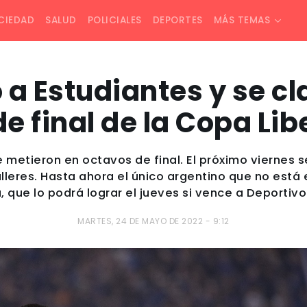
CIEDAD
SALUD
POLICIALES
DEPORTES
MÁS TEMAS
 a Estudiantes y se cla
e final de la Copa Li
'' se metieron en octavos de final. El próximo vierne
alleres. Hasta ahora el único argentino que no está 
, que lo podrá lograr el jueves si vence a Deportivo 
MARTES, 24 DE MAYO DE 2022 - 9:12