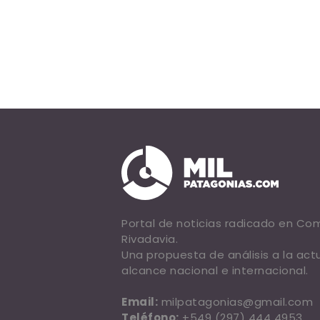
Portal de noticias radicado en C
Rivadavia.
Una propuesta de análisis a la act
alcance nacional e internacional.
Email:
milpatagonias@gmail.com
Teléfono:
+549 (297) 444 4953