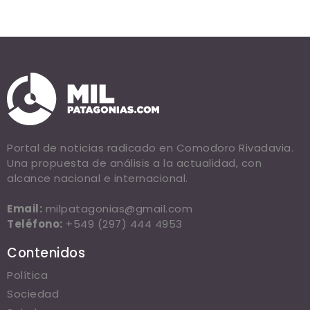
Portal de noticias radicado en Comodoro Rivadavia.
Una propuesta de análisis a la actualidad, con
alcance nacional e internacional.
Email:
milpatagonias@gmail.com
Teléfono:
+549 (297) 444 4953
Contenidos
Política
Sociedad