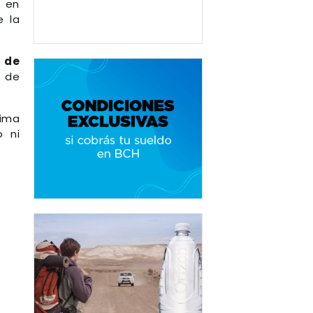
a en
e la
s de
 de
nima
o ni