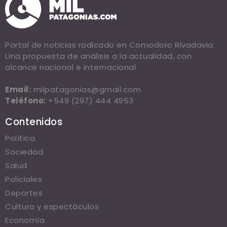
Portal de noticias radicado en Comodoro Rivadavia.
Una propuesta de análisis a la actualidad, con
alcance nacional e internacional.
Email:
milpatagonias@gmail.com
Teléfono:
+549 (297) 444 4953
Contenidos
Política
Sociedad
Salud
Policiales
Deportes
Cultura y espectáculos
Economía