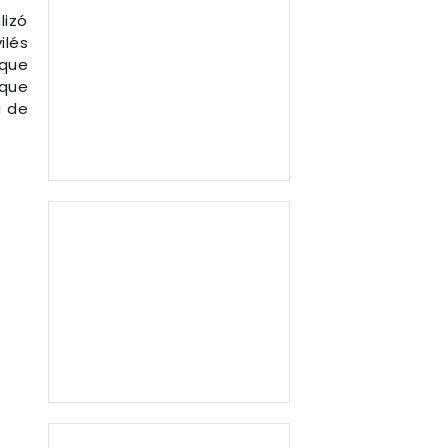
lizó
ilés
 que
 que
a de