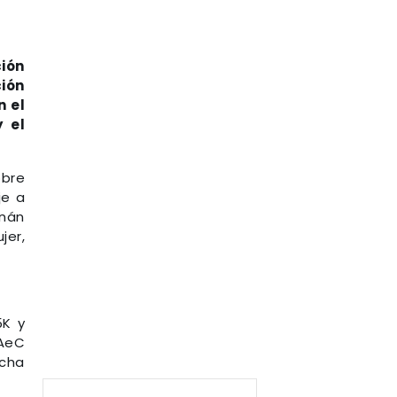
ción
ción
n el
 el
obre
je a
rnán
jer,
5K y
PAeC
ucha