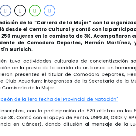
 edición de la “Carrera de la Mujer” con la organiza
ó desde el Centro Cultural y contó con la participa
e 250 mujeres en la caminata de 3K. Acompañaron e
idente de Comodoro Deportes, Hernán Martínez, y
tín Gurisich.
ién tuvo actividades culturales de concientización s
ación en la previa de la corrida de un banco en homena
tuvieron presentes el titular de Comodoro Deportes, He
e Club Acuarium; integrantes de la Secretaría de la Mu
a Comisaría de la Mujer.
eón de la 1era fecha del Provincial de Natación"
 inscriptos, con la participación de 520 atletas en los 
de 3K. Contó con el apoyo de Penta, UNPSJB, OSDE y A
encia en Cáncer), dando difusión al mensaje de la L