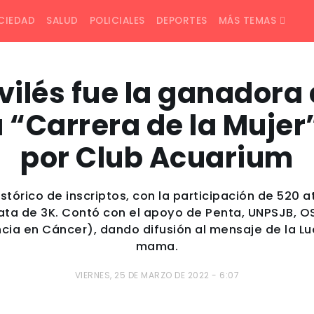
CIEDAD
SALUD
POLICIALES
DEPORTES
MÁS TEMAS
ilés fue la ganadora 
a “Carrera de la Muje
por Club Acuarium
istórico de inscriptos, con la participación de 520 a
ata de 3K. Contó con el apoyo de Penta, UNPSJB, 
cia en Cáncer), dando difusión al mensaje de la L
mama.
VIERNES, 25 DE MARZO DE 2022 - 6:07