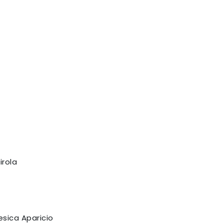
irola
esica Aparicio