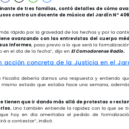
nante de tres familias, contó detalles de cómo av
usos contra un docente de música del Jardín N° 40
más rápido por la gravedad de los hechos y por la cant
viene avanzando con las entrevistas del cuerpo mé
 sus informes
, paso previo a lo que será la formalizació
o en el día de la fecha”, dijo en
El Comodorense Radio.
 acción concreta de la Justicia en el Jar
a Fiscalía debería darnos una respuesta y entiendo qu
 el mismo estado que estaba hace una semana, ademá
.
se tienen que ir dando más allá de protestas o recl
rlos.
Uno también entiende la rapidez con la que se t
que hoy en día ameritaba el pedido de formalizaci
irá a contestar”, indicó.