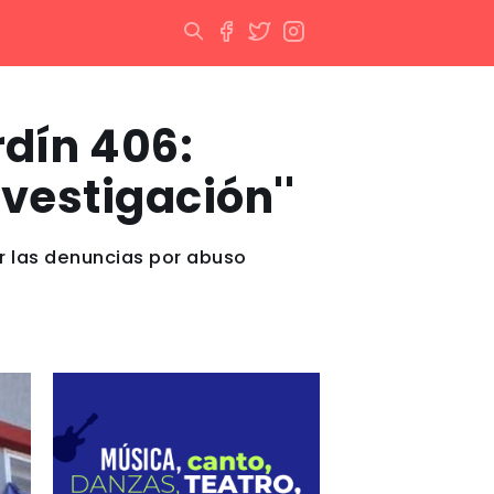
rdín 406:
nvestigación''
r las denuncias por abuso