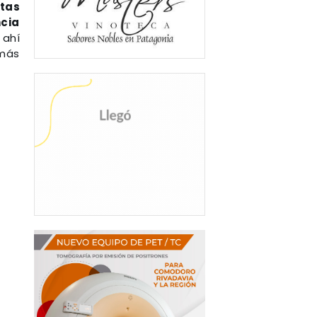
tas
cia
 ahí
 más