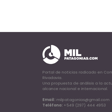
Portal de noticias radicado en C
Rivadavia.
Una propuesta de análisis a la act
alcance nacional e internacional.
Email:
milpatagonias@gmail.com
Teléfono:
+549 (297) 444 4953