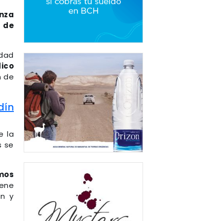
anza
6 de
idad
dico
n de
dín
e la
s se
amos
iene
ón y