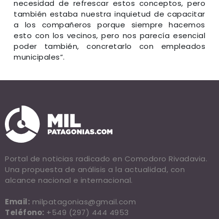
necesidad de refrescar estos conceptos, pero
también estaba nuestra inquietud de capacitar
a los compañeros porque siempre hacemos
esto con los vecinos, pero nos parecía esencial
poder también, concretarlo con empleados
municipales”.
Portal de noticias radicado en Comodoro Rivadavia.
Una propuesta de análisis a la actualidad, con
alcance nacional e internacional.
Email:
milpatagonias@gmail.com
Teléfono:
+549 (297) 444 4953