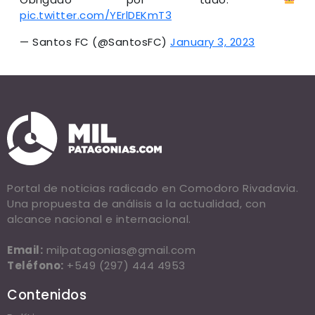
pic.twitter.com/YErlDEKmT3
— Santos FC (@SantosFC)
January 3, 2023
Portal de noticias radicado en Comodoro Rivadavia.
Una propuesta de análisis a la actualidad, con
alcance nacional e internacional.
Email:
milpatagonias@gmail.com
Teléfono:
+549 (297) 444 4953
Contenidos