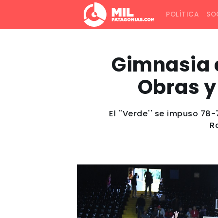
POLÍTICA
SO
Gimnasia c
Obras y 
El ''Verde'' se impuso 78
R