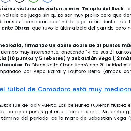
ísima victoria de visitante en el Templo del Rock
, e
o voltaje de juego sin quizá ser muy prolijo pero que de
dorenses terminaron sacándole jugo a un duelo que 
 ante Obras
, que tuvo la última bola del partido pero n
mediodía, firmando un doble doble de 21 puntos má
o tiempo muy interesante, anotando 14 de sus 21 tanto
ia (10 puntos y 5 rebotes) y Sebastián Vega (12 má
estacados
. En Obras Keith Stone lideró con 20 unidades
compañado por Pepo Barral y Lautaro Berra (ambos co
''el fútbol de Comodoro está muy mediocr
nutos fue de ida y vuelta. Los de Núñez tuvieron fluidez e
ieron cinco pases gol en el primer cuarto. Sin embargo
 término del período, de la mano de Sebastián Vega (