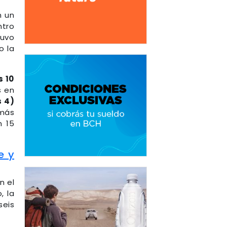
n un
ntro
tuvo
o la
s 10
s en
s 4)
 más
n 15
e y
n el
, la
seis