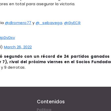
bres en total para asegurar la victoria.
ria
@dlromero77
y
@_sebavega
.
@GyECR
GpDvDxv
l)
March 26, 2022
ó segundo con un récord de 24 partidos ganados 
 7), rival del próximo viernes en el Socios Fundado
 y 9 derrotas.
Contenidos
Política