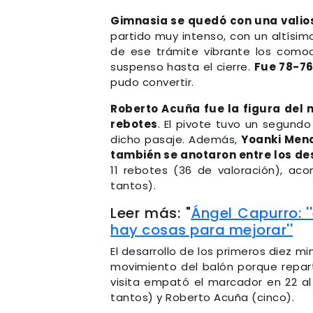
Gimnasia se quedó con una valios
partido muy intenso, con un altísim
de ese trámite vibrante los como
suspenso hasta el cierre.
Fue 78-76
pudo convertir.
Roberto Acuña fue la figura del 
rebotes
. El pivote tuvo un segund
dicho pasaje. Además,
Yoanki Menc
también se anotaron entre los d
11 rebotes (36 de valoración), a
tantos).
Leer más: "
Ángel Capurro: 
hay cosas para mejorar''
El desarrollo de los primeros diez mi
movimiento del balón porque repart
visita empató el marcador en 22 al
tantos) y Roberto Acuña (cinco).