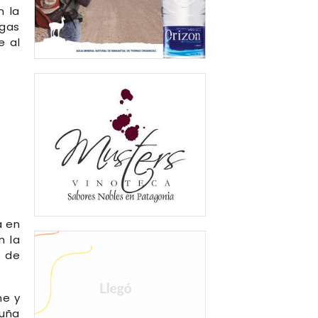
n la
egas
e al
a en
n la
e de
ne y
cuña