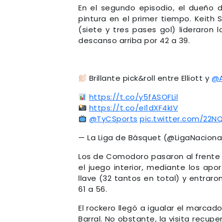
En el segundo episodio, el dueño d
pintura en el primer tiempo. Keith
(siete y tres pases gol) lideraron 
descanso arriba por 42 a 39.
Brillante pick&roll entre Elliott y
@A
https://t.co/y5fASOFLil
https://t.co/eI1dXF4kIV
@TyCSports
pic.twitter.com/22N
— La Liga de Básquet (@LigaNaciona
Los de Comodoro pasaron al frente 
el juego interior, mediante los apo
llave (32 tantos en total) y entraro
61 a 56.
El rockero llegó a igualar el marcad
Barral. No obstante, la visita recupe