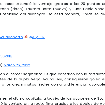
e casa extendió la ventaja gracias a los 20 puntos e
 Stone (doce), Lautaro Berra (nueve) y Juan Pablo Ven
la ofensiva del aurinegro. De esta manera, Obras se fu
cuaRoberto
@GyECR
QvuR6Bj
l)
March 26, 2022
en el tercer segmento. Es que contaron con la fortalez
rtes de la dupla Vega-Acuña. Así, consiguieron goleo e
n a los diez minutos finales con una diferencia favorabl
or en el último capítulo, a través de las acciones de Sto
ró la ventaja en la recta final gracias a los dobles de A