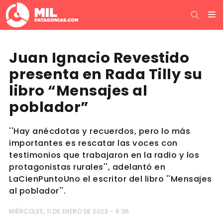
Juan Ignacio Revestido
presenta en Rada Tilly su
libro “Mensajes al
poblador”
''Hay anécdotas y recuerdos, pero lo más
importantes es rescatar las voces con
testimonios que trabajaron en la radio y los
protagonistas rurales'', adelantó en
LaCienPuntoUno el escritor del libro ''Mensajes
al poblador''.
MIÉRCOLES, 11 DE ENERO DE 2023 - 6:36