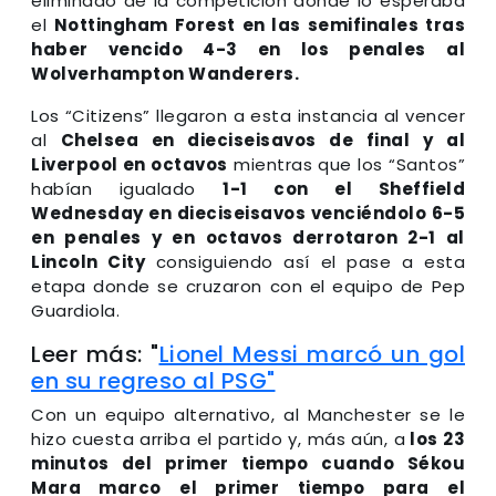
eliminado de la competición donde lo esperaba
el
Nottingham Forest en las semifinales tras
haber vencido 4-3 en los penales al
Wolverhampton Wanderers.
Los “Citizens” llegaron a esta instancia al vencer
al
Chelsea en dieciseisavos de final y al
Liverpool en octavos
mientras que los “Santos”
habían igualado
1-1 con el Sheffield
Wednesday en dieciseisavos venciéndolo 6-5
en penales y en octavos derrotaron 2-1 al
Lincoln City
consiguiendo así el pase a esta
etapa donde se cruzaron con el equipo de Pep
Guardiola.
Leer más: "
Lionel Messi marcó un gol
en su regreso al PSG"
Con un equipo alternativo, al Manchester se le
hizo cuesta arriba el partido y, más aún, a
los 23
minutos del primer tiempo cuando Sékou
Mara marco el primer tiempo para el