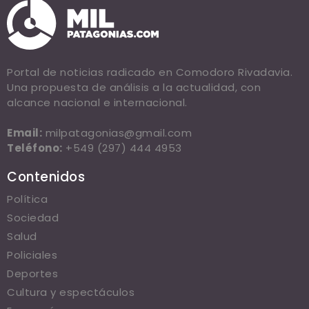
Portal de noticias radicado en Comodoro Rivadavia.
Una propuesta de análisis a la actualidad, con
alcance nacional e internacional.
Email:
milpatagonias@gmail.com
Teléfono:
+549 (297) 444 4953
Contenidos
Política
Sociedad
Salud
Policiales
Deportes
Cultura y espectáculos