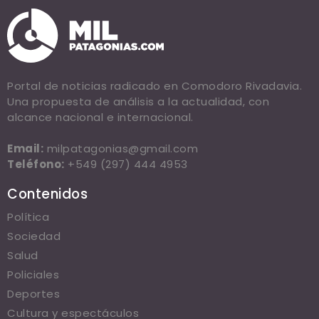
Portal de noticias radicado en Comodoro Rivadavia.
Una propuesta de análisis a la actualidad, con
alcance nacional e internacional.
Email:
milpatagonias@gmail.com
Teléfono:
+549 (297) 444 4953
Contenidos
Política
Sociedad
Salud
Policiales
Deportes
Cultura y espectáculos