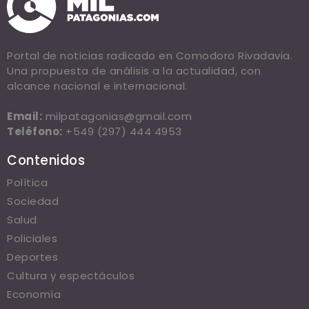
Portal de noticias radicado en Comodoro Rivadavia.
Una propuesta de análisis a la actualidad, con
alcance nacional e internacional.
Email:
milpatagonias@gmail.com
Teléfono:
+549 (297) 444 4953
Contenidos
Política
Sociedad
Salud
Policiales
Deportes
Cultura y espectáculos
Economía