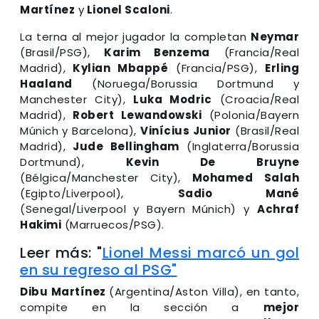
Martínez
y
Lionel Scaloni
.
La terna al mejor jugador la completan
Neymar
(Brasil/PSG),
Karim Benzema
(Francia/Real
Madrid),
Kylian Mbappé
(Francia/PSG),
Erling
Haaland
(Noruega/Borussia Dortmund y
Manchester City),
Luka Modric
(Croacia/Real
Madrid),
Robert Lewandowski
(Polonia/Bayern
Múnich y Barcelona),
Vinícius Junior
(Brasil/Real
Madrid),
Jude Bellingham
(Inglaterra/Borussia
Dortmund),
Kevin De Bruyne
(Bélgica/Manchester City),
Mohamed Salah
(Egipto/Liverpool),
Sadio Mané
(Senegal/Liverpool y Bayern Múnich) y
Achraf
Hakimi
(Marruecos/PSG).
Leer más: "
Lionel Messi marcó un gol
en su regreso al PSG"
Dibu Martínez
(Argentina/Aston Villa), en tanto,
compite en la sección a
mejor