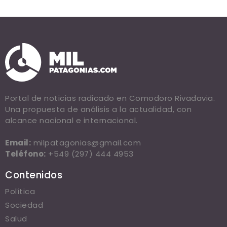
Portal de noticias radicado en Comodoro Rivadavia.
Una propuesta de análisis a la actualidad, con
alcance nacional e internacional.
Email:
milpatagonias@gmail.com
Teléfono:
+549 (297) 444 4953
Contenidos
Política
Sociedad
Salud