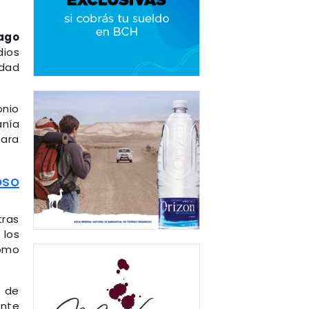
ago
dios
edad
onio
anía
para
oso
tras
 los
como
o de
ente