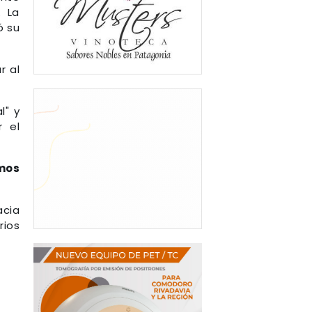
. La
ó su
r al
l" y
r el
imos
acia
rios