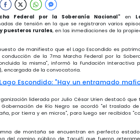
cha Federal por la Soberanía Nacional"
en
L
nadas de tensión en la que se registraron varios episo
 y puesteros rurales
, en las inmediaciones de la propi
puesto de manifiesto que el Lago Escondido es patrim
a conducción de la 7ma Marcha Federal por la Sober
ncluida la misma", informó la Fundación Interactiva 
), encargada de la convocatoria.
Lago Escondido: "Hay un entramado mafi
organización liderada por Julio César Urien destacó que 
 Gobernación de Río Negro se acordó "el traslado de
a, por tierra y en micros", para luego ser recibidos "
olumna de montaña se encuentran en perfecto estad
mna del camino público de Tacuifí que fueron arteram