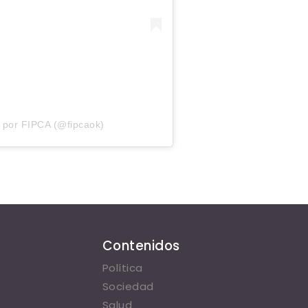
 por FIPCA (@fipcaok)
Contenidos
Política
Sociedad
Salud