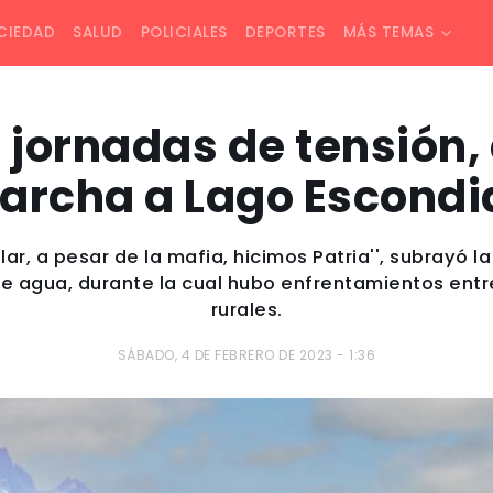
CIEDAD
SALUD
POLICIALES
DEPORTES
MÁS TEMAS
 jornadas de tensión,
archa a Lago Escondi
ar, a pesar de la mafia, hicimos Patria'', subrayó l
de agua, durante la cual hubo enfrentamientos entr
rurales.
SÁBADO, 4 DE FEBRERO DE 2023 - 1:36