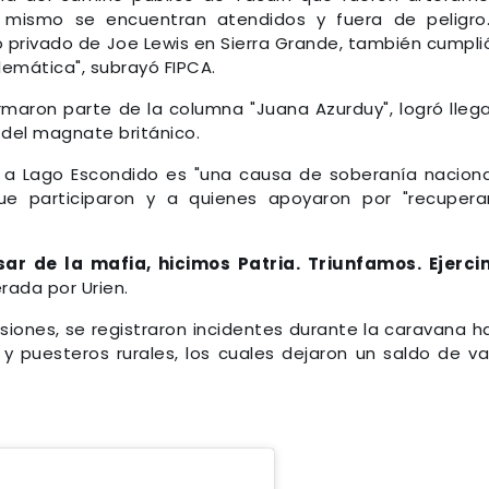
 mismo se encuentran atendidos y fuera de peligro
o privado de Joe Lewis en Sierra Grande, también cumpli
blemática", subrayó FIPCA.
maron parte de la columna "Juana Azurduy", logró llega
 del magnate británico.
 a Lago Escondido es "una causa de soberanía naciona
ue participaron y a quienes apoyaron por "recupera
ar de la mafia, hicimos Patria. Triunfamos. Ejerc
erada por Urien.
iones, se registraron incidentes durante la caravana h
y puesteros rurales, los cuales dejaron un saldo de va