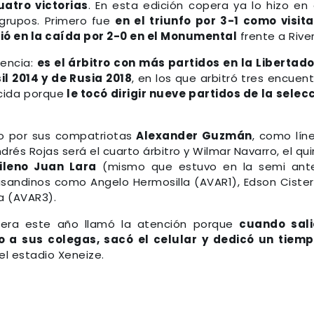
uatro victorias
. En esta edición copera ya lo hizo en
grupos. Primero fue
en el triunfo por 3-1 como visit
tió en la caída por 2-0 en el Monumental
frente a River
iencia:
es el árbitro con más partidos en la Libertad
il 2014 y de Rusia 2018
, en los que arbitró tres encuent
ocida porque
le tocó dirigir nueve partidos de la selec
 por sus compatriotas
Alexander Guzmán
, como líne
rés Rojas será el cuarto árbitro y Wilmar Navarro, el qui
ileno Juan Lara
(mismo que estuvo en la semi ante
sandinos como Angelo Hermosilla (AVAR1), Edson Ciste
a (AVAR3).
nera este año llamó la atención porque
cuando sali
o a sus colegas, sacó el celular y dedicó un tiem
l estadio Xeneize.