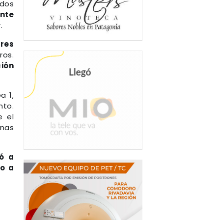
 dos
ante
.
ores
ros.
ción
a 1,
nto.
 el
rnas
ó a
po a