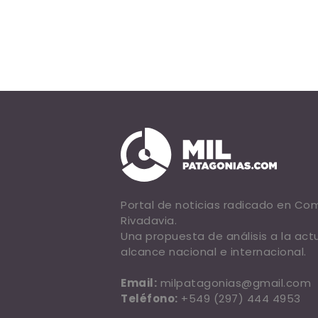
Portal de noticias radicado en C
Rivadavia.
Una propuesta de análisis a la act
alcance nacional e internacional.
Email:
milpatagonias@gmail.com
Teléfono:
+549 (297) 444 4953