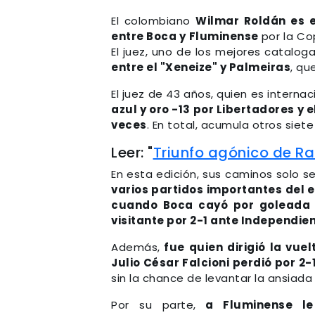
El colombiano
Wilmar Roldán es el
entre Boca y Fluminense
por la Co
El juez, uno de los mejores catalo
entre el "Xeneize" y Palmeiras
, qu
El juez de 43 años, quien es interna
azul y oro -13 por Libertadores y 
veces
. En total, acumula otros siet
Leer: "
Triunfo agónico de Ra
En esta edición, sus caminos solo se
varios partidos importantes del e
cuando Boca cayó por goleada
visitante por 2-1 ante Independien
Además,
fue quien dirigió la vuel
Julio César Falcioni perdió por 2-
sin la chance de levantar la ansiad
Por su parte,
a Fluminense le 