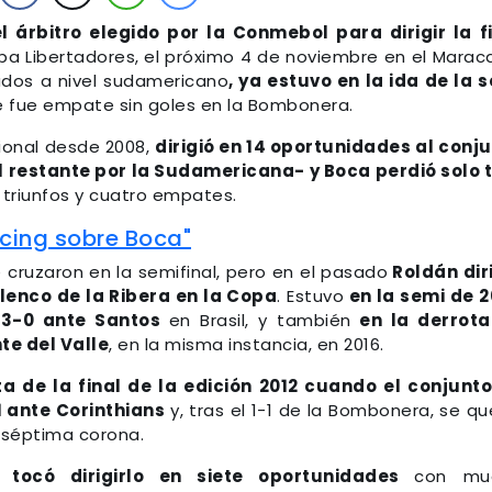
 árbitro elegido por la Conmebol para dirigir la f
pa Libertadores, el próximo 4 de noviembre en el Marac
gados a nivel sudamericano
, ya estuvo en la ida de la 
e fue empate sin goles en la Bombonera.
cional desde 2008,
dirigió en 14 oportunidades al conj
el restante por la Sudamericana- y Boca perdió solo 
e triunfos y cuatro empates.
cing sobre Boca"
 cruzaron en la semifinal, pero en el pasado
Roldán dir
lenco de la Ribera en la Copa
. Estuvo
en la semi de 
 3-0 ante Santos
en Brasil, y también
en la derrota
te del Valle
, en la misma instancia, en 2016.
ta de la final de la edición 2012 cuando el conjunt
1 ante Corinthians
y, tras el 1-1 de la Bombonera, se q
a séptima corona.
tocó dirigirlo en siete oportunidades
con mu