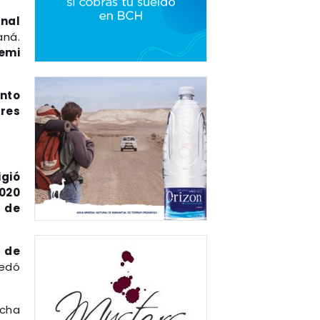
inal
aná.
semi
unto
tres
igió
2020
 de
o de
uedó
cha